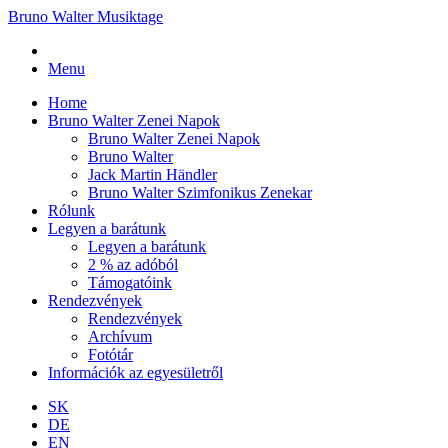
Bruno Walter Musiktage
Menu
Home
Bruno Walter Zenei Napok
Bruno Walter Zenei Napok
Bruno Walter
Jack Martin Händler
Bruno Walter Szimfonikus Zenekar
Rólunk
Legyen a barátunk
Legyen a barátunk
2 % az adóból
Támogatóink
Rendezvények
Rendezvények
Archívum
Fotótár
Információk az egyesületről
SK
DE
EN