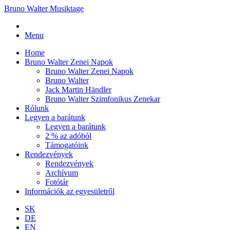
Bruno Walter Musiktage
Menu
Home
Bruno Walter Zenei Napok
Bruno Walter Zenei Napok
Bruno Walter
Jack Martin Händler
Bruno Walter Szimfonikus Zenekar
Rólunk
Legyen a barátunk
Legyen a barátunk
2 % az adóból
Támogatóink
Rendezvények
Rendezvények
Archívum
Fotótár
Információk az egyesületről
SK
DE
EN