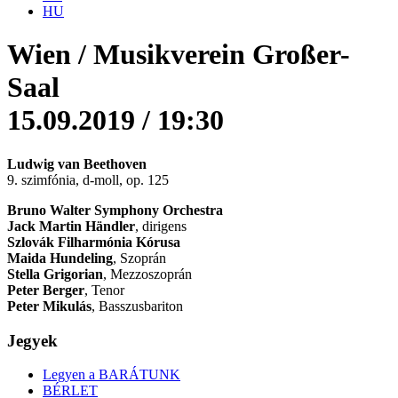
HU
Wien / Musikverein Großer-
Saal
15.09.2019 / 19:30
Ludwig van Beethoven
9. szimfónia, d-moll, op. 125
Bruno Walter Symphony Orchestra
Jack Martin Händler
, dirigens
Szlovák Filharmónia Kórusa
Maida Hundeling
, Szoprán
Stella Grigorian
, Mezzoszoprán
Peter Berger
, Tenor
Peter Mikulás
, Basszusbariton
Jegyek
Legyen a BARÁTUNK
BÉRLET