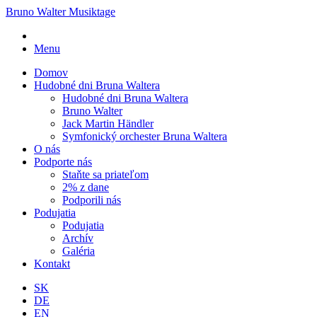
Bruno Walter Musiktage
Menu
Domov
Hudobné dni Bruna Waltera
Hudobné dni Bruna Waltera
Bruno Walter
Jack Martin Händler
Symfonický orchester Bruna Waltera
O nás
Podporte nás
Staňte sa priateľom
2% z dane
Podporili nás
Podujatia
Podujatia
Archív
Galéria
Kontakt
SK
DE
EN