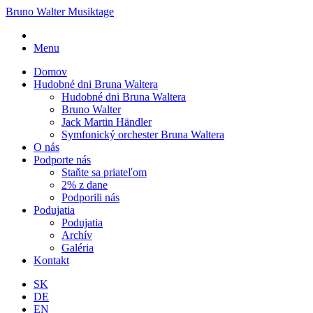
Bruno Walter Musiktage
Menu
Domov
Hudobné dni Bruna Waltera
Hudobné dni Bruna Waltera
Bruno Walter
Jack Martin Händler
Symfonický orchester Bruna Waltera
O nás
Podporte nás
Staňte sa priateľom
2% z dane
Podporili nás
Podujatia
Podujatia
Archív
Galéria
Kontakt
SK
DE
EN