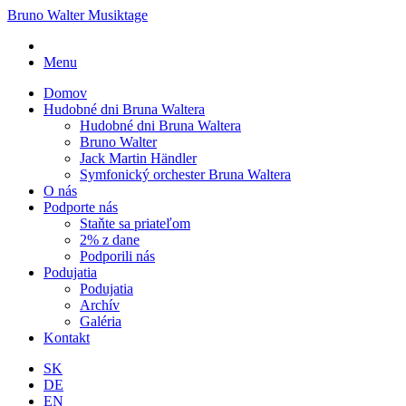
Bruno Walter Musiktage
Menu
Domov
Hudobné dni Bruna Waltera
Hudobné dni Bruna Waltera
Bruno Walter
Jack Martin Händler
Symfonický orchester Bruna Waltera
O nás
Podporte nás
Staňte sa priateľom
2% z dane
Podporili nás
Podujatia
Podujatia
Archív
Galéria
Kontakt
SK
DE
EN