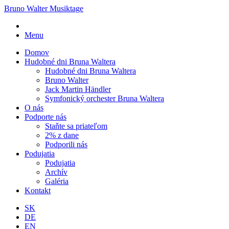
Bruno Walter Musiktage
Menu
Domov
Hudobné dni Bruna Waltera
Hudobné dni Bruna Waltera
Bruno Walter
Jack Martin Händler
Symfonický orchester Bruna Waltera
O nás
Podporte nás
Staňte sa priateľom
2% z dane
Podporili nás
Podujatia
Podujatia
Archív
Galéria
Kontakt
SK
DE
EN