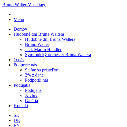
Bruno Walter Musiktage
Menu
Domov
Hudobné dni Bruna Waltera
Hudobné dni Bruna Waltera
Bruno Walter
Jack Martin Händler
Symfonický orchester Bruna Waltera
O nás
Podporte nás
Staňte sa priateľom
2% z dane
Podporili nás
Podujatia
Podujatia
Archív
Galéria
Kontakt
SK
DE
EN